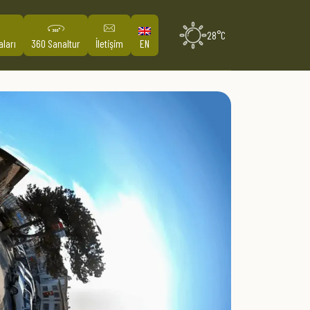
28°C
aları
360 Sanaltur
İletişim
EN