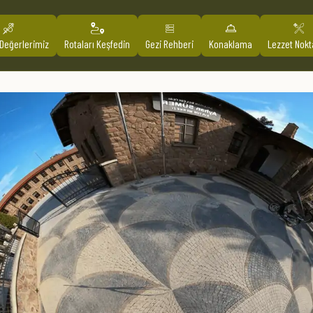
ltür Merkez
 Değerlerimiz
Rotaları Keşfedin
Gezi Rehberi
Konaklama
Lezzet Nokt