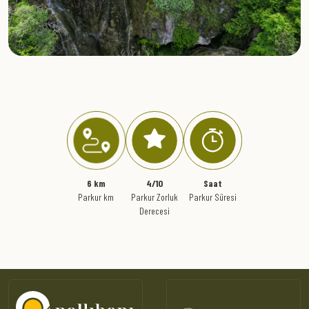
" >
6 km
4/10
Saat
Parkur km
Parkur Zorluk
Parkur Süresi
Derecesi