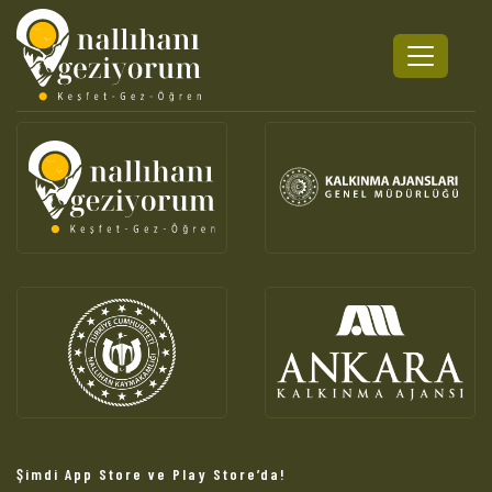
Görünüşe göre herhangi bir içerik bulunamadı en kısa zamanda güncel içerikler
ekleyeceğiz.
Arama:
Şimdi App Store ve Play Store’da!